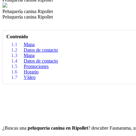
Peluquería canina Ripollet
Peluquería canina Ripollet
Contenido
1.1
Mapa
1.2
Datos de contacto
1.3
Mapa
1.4
Datos de contacto
1.5
Promociones
1.6
Horario
1.7
Vídeo
¿Buscas una
peluquería canina en Ripollet
? descubre Faunarama, un