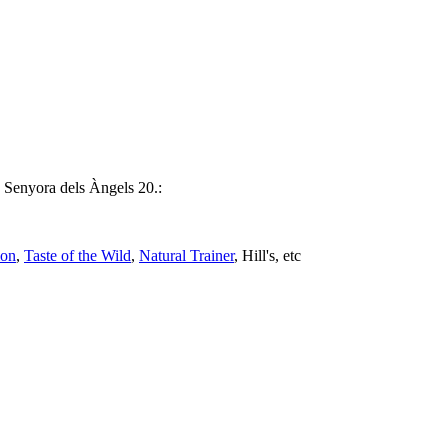
 Senyora dels Àngels 20.:
ion
,
Taste of the Wild
,
Natural Trainer
, Hill's, etc