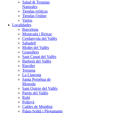
Salud & Terapias
Naturales
Tiendas eróticas
Tiendas Online
Varios
Localidades
Barcelona
Montcada i Reixac
Cerdanyola del Vallès
Sabadell
Mollet del Vallès
Granollers
Sant Cugat del Vallès
Barberà del Vallès
Ripollet
Terrassa
La Llagosta
Santa Perpètua de
Mogoda
Sant Quirze del Vallès
Parets del Vallès
Rubí
Polinyà
Caldes de Montbui
Palau-Solità i Plegamants