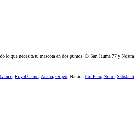
do lo que necesita tu mascota en dos puntos, C/ San Jaume 77 y Nostra
dvance
,
Royal Canin
,
Acana
,
Orijen
, Natura,
Pro Plan
,
Nutro
,
Satisfact