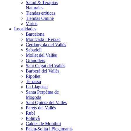
Salud & Terapias
Naturales
Tiendas eróticas
Tiendas Online
Varios
Localidades
Barcelona
Montcada i Reixac
Cerdanyola del Vallès
Sabadell
Mollet del Vallès
Granollers
Sant Cugat del Vallès
Barberà del Vallès
Ripollet
Terrassa
La Llagosta
Santa Perpètua de
Mogoda
Sant Quirze del Vallès
Parets del Vallès
Rubí
Polinyà
Caldes de Montbui
Palau-Solità i Plegamants