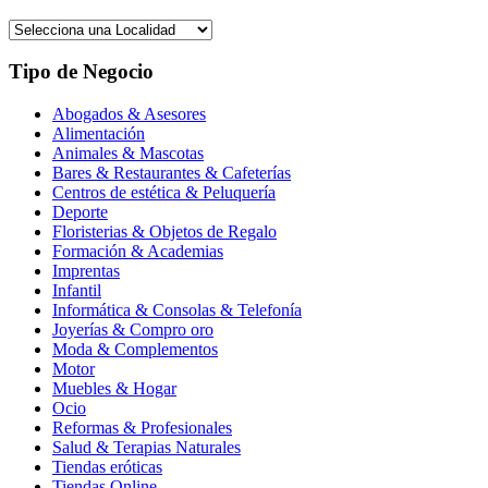
Tipo de Negocio
Abogados & Asesores
Alimentación
Animales & Mascotas
Bares & Restaurantes & Cafeterías
Centros de estética & Peluquería
Deporte
Floristerias & Objetos de Regalo
Formación & Academias
Imprentas
Infantil
Informática & Consolas & Telefonía
Joyerías & Compro oro
Moda & Complementos
Motor
Muebles & Hogar
Ocio
Reformas & Profesionales
Salud & Terapias Naturales
Tiendas eróticas
Tiendas Online