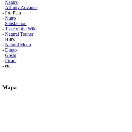
-
Natura
-
Affinity Advance
- Pro Plan
-
Nutro
-
Satisfaction
-
Taste of the Wild
-
Natural Trainer
- Hill's
-
Natural Menu
-
Dingo
-
Gosbi
-
Picart
- etc
Mapa