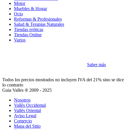
Motor
Muebles & Hogar
Ocio
Reformas & Profesionales
Salud & Terapias Naturales
Tiendas eróticas
Tiendas Online
Varios
Cookies
Como la mayoría de sitios utilizamos Cookies
Saber más
Acepto
Todos los precios mostrados no incluyen IVA del 21% sino se dice
lo contrario
Guia Valles ® 2009 - 2025
Nosotros
Vallès Occidental
Vallès Oriental
Aviso Legal
Comercio
Mapa del Sitio