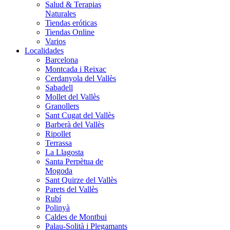
Salud & Terapias
Naturales
Tiendas eróticas
Tiendas Online
Varios
Localidades
Barcelona
Montcada i Reixac
Cerdanyola del Vallès
Sabadell
Mollet del Vallès
Granollers
Sant Cugat del Vallès
Barberà del Vallès
Ripollet
Terrassa
La Llagosta
Santa Perpètua de
Mogoda
Sant Quirze del Vallès
Parets del Vallès
Rubí
Polinyà
Caldes de Montbui
Palau-Solità i Plegamants