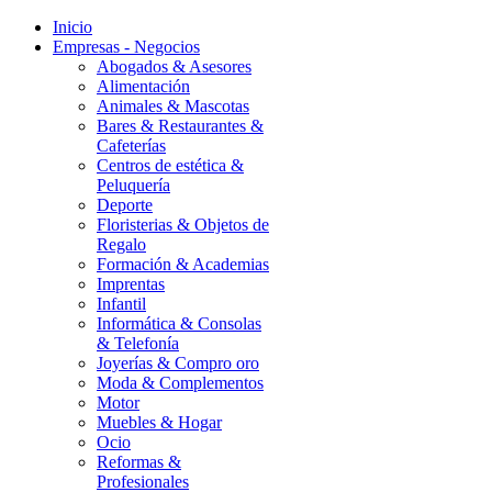
Inicio
Empresas - Negocios
Abogados & Asesores
Alimentación
Animales & Mascotas
Bares & Restaurantes &
Cafeterías
Centros de estética &
Peluquería
Deporte
Floristerias & Objetos de
Regalo
Formación & Academias
Imprentas
Infantil
Informática & Consolas
& Telefonía
Joyerías & Compro oro
Moda & Complementos
Motor
Muebles & Hogar
Ocio
Reformas &
Profesionales