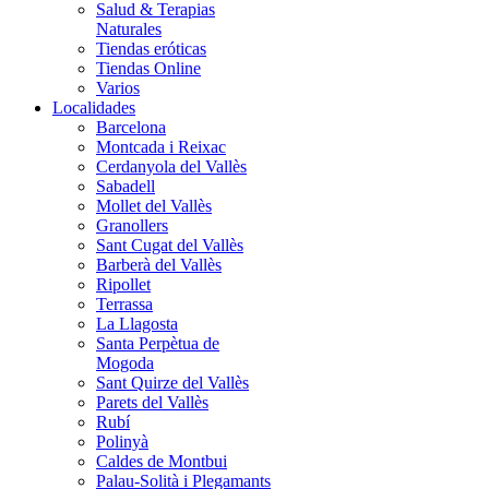
Salud & Terapias
Naturales
Tiendas eróticas
Tiendas Online
Varios
Localidades
Barcelona
Montcada i Reixac
Cerdanyola del Vallès
Sabadell
Mollet del Vallès
Granollers
Sant Cugat del Vallès
Barberà del Vallès
Ripollet
Terrassa
La Llagosta
Santa Perpètua de
Mogoda
Sant Quirze del Vallès
Parets del Vallès
Rubí
Polinyà
Caldes de Montbui
Palau-Solità i Plegamants