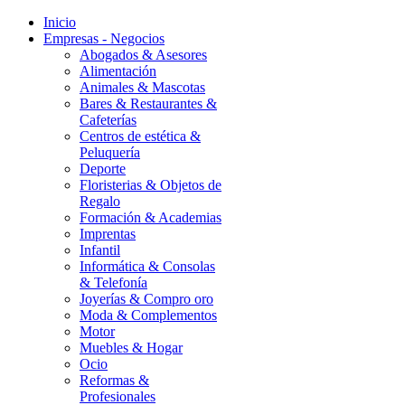
Inicio
Empresas - Negocios
Abogados & Asesores
Alimentación
Animales & Mascotas
Bares & Restaurantes &
Cafeterías
Centros de estética &
Peluquería
Deporte
Floristerias & Objetos de
Regalo
Formación & Academias
Imprentas
Infantil
Informática & Consolas
& Telefonía
Joyerías & Compro oro
Moda & Complementos
Motor
Muebles & Hogar
Ocio
Reformas &
Profesionales