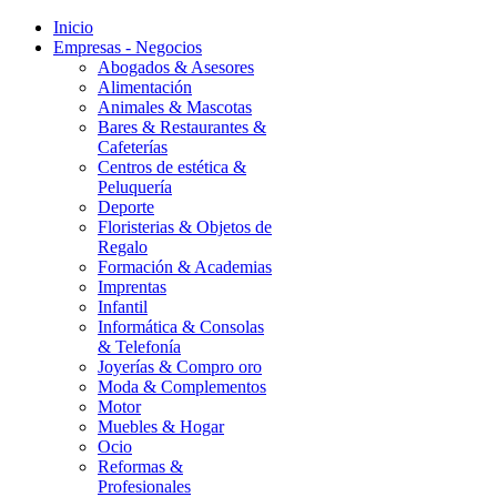
Inicio
Empresas - Negocios
Abogados & Asesores
Alimentación
Animales & Mascotas
Bares & Restaurantes &
Cafeterías
Centros de estética &
Peluquería
Deporte
Floristerias & Objetos de
Regalo
Formación & Academias
Imprentas
Infantil
Informática & Consolas
& Telefonía
Joyerías & Compro oro
Moda & Complementos
Motor
Muebles & Hogar
Ocio
Reformas &
Profesionales