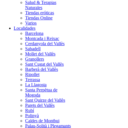
Salud & Terapias
Naturales
Tiendas eróticas
Tiendas Online
Varios
Localidades
Barcelona
Montcada i Reixac
Cerdanyola del Vallès
Sabadell
Mollet del Vallès
Granollers
Sant Cugat del Vallès
Barberà del Vallès
Ripollet
Terrassa
La Llagosta
Santa Perpètua de
Mogoda
Sant Quirze del Vallès
Parets del Vallès
Rubí
Polinyà
Caldes de Montbui
Palau-Solità i Plegamants