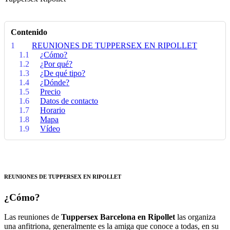
Contenido
1
REUNIONES DE TUPPERSEX EN RIPOLLET
1.1
¿Cómo?
1.2
¿Por qué?
1.3
¿De qué tipo?
1.4
¿Dónde?
1.5
Precio
1.6
Datos de contacto
1.7
Horario
1.8
Mapa
1.9
Vídeo
REUNIONES DE TUPPERSEX EN RIPOLLET
¿Cómo?
Las reuniones de
Tuppersex Barcelona en Ripollet
las organiza
una anfitriona, generalmente es la amiga que conoce a todas, en su