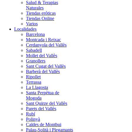
Salud & Terapias
Naturales
Tiendas eróticas
Tiendas Online
Varios
Localidades
Barcelona
Montcada i Reixac
Cerdanyola del Vallès
Sabadell
Mollet del Vallès
Granollers
Sant Cugat del Vallès
Barberà del Vallès
Ripollet
Terrassa
La Llagosta
Santa Perpètua de
Mogoda
Sant Quirze del Vallès
Parets del Vallès
Rubí
Polinyà
Caldes de Montbui
Palau-Solità i Plegamants