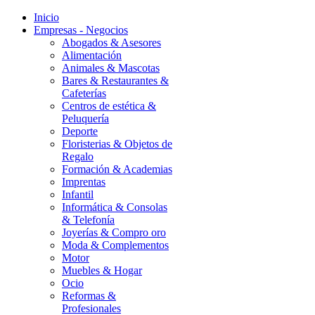
Inicio
Empresas - Negocios
Abogados & Asesores
Alimentación
Animales & Mascotas
Bares & Restaurantes &
Cafeterías
Centros de estética &
Peluquería
Deporte
Floristerias & Objetos de
Regalo
Formación & Academias
Imprentas
Infantil
Informática & Consolas
& Telefonía
Joyerías & Compro oro
Moda & Complementos
Motor
Muebles & Hogar
Ocio
Reformas &
Profesionales