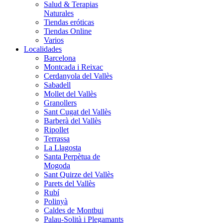
Salud & Terapias
Naturales
Tiendas eróticas
Tiendas Online
Varios
Localidades
Barcelona
Montcada i Reixac
Cerdanyola del Vallès
Sabadell
Mollet del Vallès
Granollers
Sant Cugat del Vallès
Barberà del Vallès
Ripollet
Terrassa
La Llagosta
Santa Perpètua de
Mogoda
Sant Quirze del Vallès
Parets del Vallès
Rubí
Polinyà
Caldes de Montbui
Palau-Solità i Plegamants