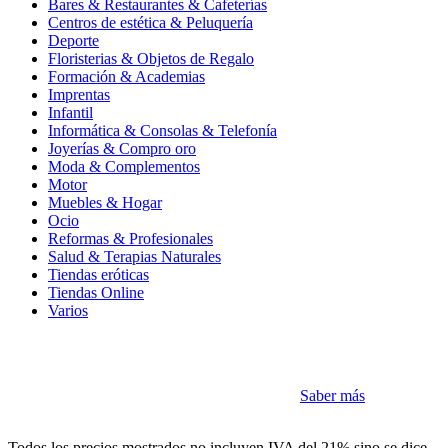
Bares & Restaurantes & Cafeterías
Centros de estética & Peluquería
Deporte
Floristerias & Objetos de Regalo
Formación & Academias
Imprentas
Infantil
Informática & Consolas & Telefonía
Joyerías & Compro oro
Moda & Complementos
Motor
Muebles & Hogar
Ocio
Reformas & Profesionales
Salud & Terapias Naturales
Tiendas eróticas
Tiendas Online
Varios
Cookies
Como la mayoría de sitios utilizamos Cookies
Saber más
Acepto
Todos los precios mostrados no incluyen IVA del 21% sino se dice