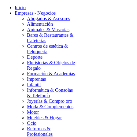
Inicio
Empresas - Negocios
Abogados & Asesores
Alimentación
Animales & Mascotas
Bares & Restaurantes &
Cafeterías
Centros de estética &
Peluquería
Deporte
Floristerias & Objetos de
Regalo
Formación & Academias
Imprentas
Infantil
Informática & Consolas
& Telefonía
Joyerías & Compro oro
Moda & Complementos
Motor
Muebles & Hogar
Ocio
Reformas &
Profesionales