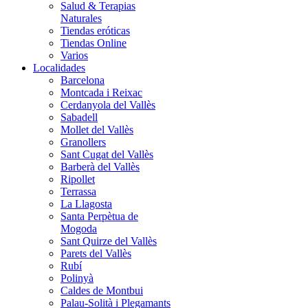
Salud & Terapias
Naturales
Tiendas eróticas
Tiendas Online
Varios
Localidades
Barcelona
Montcada i Reixac
Cerdanyola del Vallès
Sabadell
Mollet del Vallès
Granollers
Sant Cugat del Vallès
Barberà del Vallès
Ripollet
Terrassa
La Llagosta
Santa Perpètua de
Mogoda
Sant Quirze del Vallès
Parets del Vallès
Rubí
Polinyà
Caldes de Montbui
Palau-Solità i Plegamants