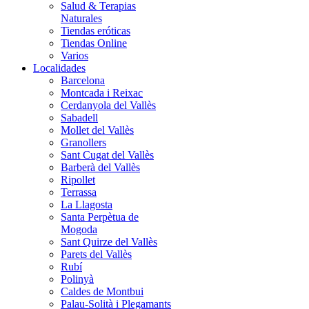
Salud & Terapias
Naturales
Tiendas eróticas
Tiendas Online
Varios
Localidades
Barcelona
Montcada i Reixac
Cerdanyola del Vallès
Sabadell
Mollet del Vallès
Granollers
Sant Cugat del Vallès
Barberà del Vallès
Ripollet
Terrassa
La Llagosta
Santa Perpètua de
Mogoda
Sant Quirze del Vallès
Parets del Vallès
Rubí
Polinyà
Caldes de Montbui
Palau-Solità i Plegamants