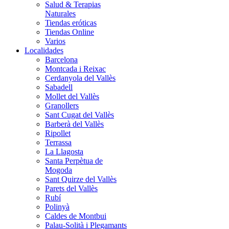
Salud & Terapias
Naturales
Tiendas eróticas
Tiendas Online
Varios
Localidades
Barcelona
Montcada i Reixac
Cerdanyola del Vallès
Sabadell
Mollet del Vallès
Granollers
Sant Cugat del Vallès
Barberà del Vallès
Ripollet
Terrassa
La Llagosta
Santa Perpètua de
Mogoda
Sant Quirze del Vallès
Parets del Vallès
Rubí
Polinyà
Caldes de Montbui
Palau-Solità i Plegamants