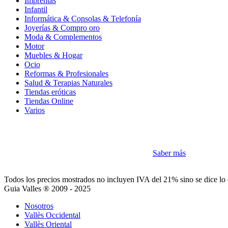
Imprentas
Infantil
Informática & Consolas & Telefonía
Joyerías & Compro oro
Moda & Complementos
Motor
Muebles & Hogar
Ocio
Reformas & Profesionales
Salud & Terapias Naturales
Tiendas eróticas
Tiendas Online
Varios
Cookies
Como la mayoría de sitios utilizamos Cookies
Saber más
Acepto
Todos los precios mostrados no incluyen IVA del 21% sino se dice lo 
Guia Valles ® 2009 - 2025
Nosotros
Vallès Occidental
Vallès Oriental