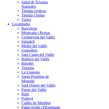
Salud & Terapias
Naturales
Tiendas eróticas
Tiendas Online
Varios
Localidades
Barcelona
Montcada i Reixac
Cerdanyola del Vallès
Sabadell
Mollet del Vallès
Granollers
Sant Cugat del Vallès
Barberà del Vallès
Ripollet
Terrassa
La Llagosta
Santa Perpètua de
Mogoda
Sant Quirze del Vallès
Parets del Vallès
Rubí
Polinyà
Caldes de Montbui
Palau-Solità i Plegamants