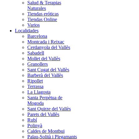
Salud & Terapias
Naturales
Tiendas eróticas
Tiendas Online
Varios
Localidades
Barcelona
Montcada i Reixac
Cerdanyola del Vallès
Sabadell
Mollet del Vallès
Granollers
Sant Cugat del Vallès
Barberà del Vallès
Ripollet
Terrassa
La Llagosta
Santa Perpètua de
Mogoda
Sant Quirze del Vallès
Parets del Vallès
Rubí
Polinyà
Caldes de Montbui
Palau-Solità i Plegamants