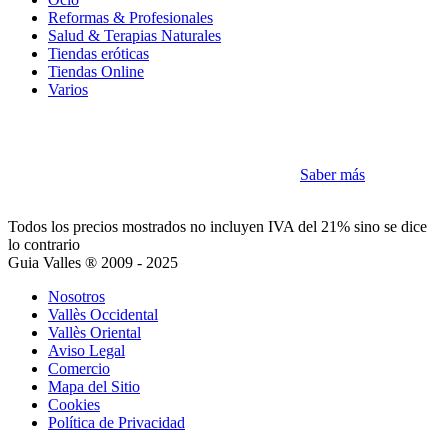
Reformas & Profesionales
Salud & Terapias Naturales
Tiendas eróticas
Tiendas Online
Varios
Cookies
Como la mayoría de sitios utilizamos Cookies
Saber más
Acepto
Todos los precios mostrados no incluyen IVA del 21% sino se dice
lo contrario
Guia Valles ® 2009 - 2025
Nosotros
Vallès Occidental
Vallès Oriental
Aviso Legal
Comercio
Mapa del Sitio
Cookies
Política de Privacidad