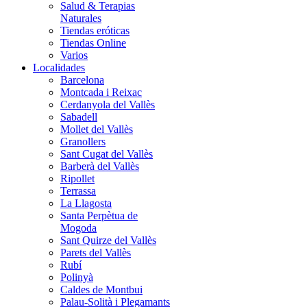
Salud & Terapias
Naturales
Tiendas eróticas
Tiendas Online
Varios
Localidades
Barcelona
Montcada i Reixac
Cerdanyola del Vallès
Sabadell
Mollet del Vallès
Granollers
Sant Cugat del Vallès
Barberà del Vallès
Ripollet
Terrassa
La Llagosta
Santa Perpètua de
Mogoda
Sant Quirze del Vallès
Parets del Vallès
Rubí
Polinyà
Caldes de Montbui
Palau-Solità i Plegamants