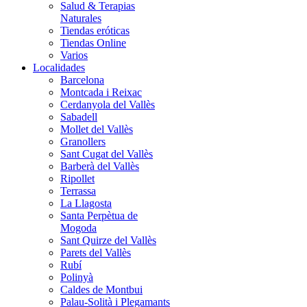
Salud & Terapias
Naturales
Tiendas eróticas
Tiendas Online
Varios
Localidades
Barcelona
Montcada i Reixac
Cerdanyola del Vallès
Sabadell
Mollet del Vallès
Granollers
Sant Cugat del Vallès
Barberà del Vallès
Ripollet
Terrassa
La Llagosta
Santa Perpètua de
Mogoda
Sant Quirze del Vallès
Parets del Vallès
Rubí
Polinyà
Caldes de Montbui
Palau-Solità i Plegamants