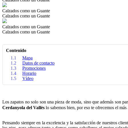
Calzados como un Guante
Calzados como un Guante
Calzados como un Guante
Calzados como un Guante
Contenido
1.1
Mapa
1.2
Datos de contacto
1.3
Promociones
1.4
Horario
1.5
Vídeo
Los zapatos no solo son una pieza de moda, sino que además son par
Cerdanyola del Vallès
lo sabemos bien, por eso te ofrecemos el más a
Pensando siempre en la excelencia y la satisfacción de nuestros clien
los pies, para ofrecer tanto a damas como caballeros el mejor calza