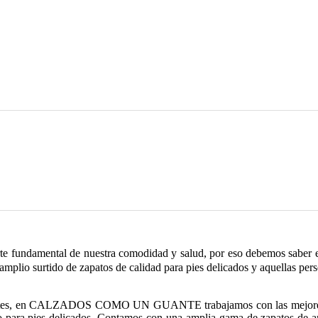
te fundamental de nuestra comodidad y salud, por eso debemos saber e
mplio surtido de zapatos de calidad para pies delicados y aquellas pers
tes, en
CALZADOS COMO UN GUANTE
trabajamos con las mejores
do para pies delicados. Contamos con una amplia gama de zapatos de anc