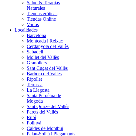
Salud & Terapias
Naturales
Tiendas eróticas
Tiendas Online
Varios
Localidades
Barcelona
Montcada i Reixac
Cerdanyola del Vallès
Sabadell
Mollet del Vallès
Granollers
Sant Cugat del Vallès
Barberà del Vallès
Ripollet
Terrassa
La Llagosta
Santa Perpètua de
Mogoda
Sant Quirze del Vallès
Parets del Vallès
Rubí
Polinyà
Caldes de Montbui
Palau-Solità i Plegamants