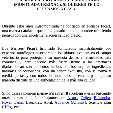
(MONTCADA I REIXAC), SI QUIERES TE LO
LLEVAMOS A CASA!
Durante estos años Agromontcada ha confiado en Piensos Picart,
una
marca catalana
que se ha ganado un buen nombre ofreciendo
piensos con una excelente relación calidad precio.
Los
Piensos Picart
han sido formulados magistralmente por
expertos nutrólogos incorporando los últimos avances en el campo
veterinario para proteger a su mascota de las enfermedades más
comunes y para hacerle más fuerte frente a las amenazas
diarias. Picart son alimentos hechos con los mejores ingredientes
naturales seleccionados, con un sabor exquisito, con la forma y
medida justas y con todos los nutrientes necesarios para que su
mascota disfrute de una alimentación de la más alta calidad.
Si no deseas comprar
pienso Picart en Barcelona
o estás buscando
otras marcas, también trabajamos con
Acana
,
Orijen
,
Eukanuba
,
Royal Canin
, Breickies, April,
Advance (Affinity)
, Sciencie plan
(Hills), etc.