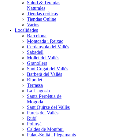
Salud & Terapias
Naturales
Tiendas eróticas
Tiendas Online
Varios
Localidades
Barcelona
Montcada i Reixac
Cerdanyola del Vallès
Sabadell
Mollet del Vallès
Granollers
Sant Cugat del Vallès
Barberà del Vallès
Ripollet
Terrassa
La Llagosta
Santa Perpètua de
Mogoda
Sant Quirze del Vallès
Parets del Vallès
Rubí
Polinyà
Caldes de Montbui
Palau-Solità i Plegamants