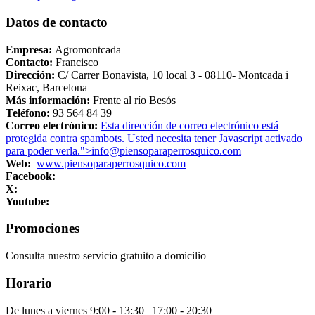
Datos de contacto
Empresa:
Agromontcada
Contacto:
Francisco
Dirección:
C/ Carrer Bonavista, 10 local 3 - 08110- Montcada i
Reixac, Barcelona
Más información:
Frente al río Besós
Teléfono:
93 564 84 39
Correo electrónico:
Esta dirección de correo electrónico está
protegida contra spambots. Usted necesita tener Javascript activado
para poder verla.
">
info@piensoparaperrosquico.com
Web:
www.piensoparaperrosquico.com
Facebook:
X:
Youtube:
Promociones
Consulta nuestro servicio gratuito a domicilio
Horario
De lunes a viernes 9:00 - 13:30 | 17:00 - 20:30