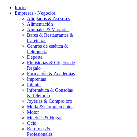
Inicio
Empresas - Negocios
Abogados & Asesores
Alimentación
Animales & Mascotas
Bares & Restaurantes &
Cafeterías
Centros de estética &
Peluquería
Deporte
Floristerias & Objetos de
Regalo
Formación & Academias
Imprentas
Infantil
Informática & Consolas
& Telefonía
Joyerías & Compro oro
Moda & Complementos
Motor
Muebles & Hogar
Ocio
Reformas &
Profesionales