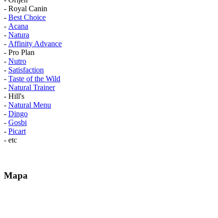
- Royal Canin
-
Best Choice
-
Acana
-
Natura
-
Affinity Advance
- Pro Plan
-
Nutro
-
Satisfaction
-
Taste of the Wild
-
Natural Trainer
- Hill's
-
Natural Menu
-
Dingo
-
Gosbi
-
Picart
- etc
Mapa