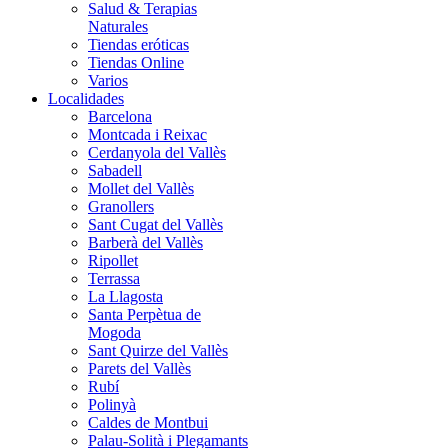
Salud & Terapias
Naturales
Tiendas eróticas
Tiendas Online
Varios
Localidades
Barcelona
Montcada i Reixac
Cerdanyola del Vallès
Sabadell
Mollet del Vallès
Granollers
Sant Cugat del Vallès
Barberà del Vallès
Ripollet
Terrassa
La Llagosta
Santa Perpètua de
Mogoda
Sant Quirze del Vallès
Parets del Vallès
Rubí
Polinyà
Caldes de Montbui
Palau-Solità i Plegamants