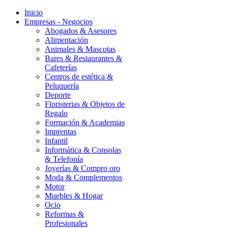
Inicio
Empresas - Negocios
Abogados & Asesores
Alimentación
Animales & Mascotas
Bares & Restaurantes &
Cafeterías
Centros de estética &
Peluquería
Deporte
Floristerias & Objetos de
Regalo
Formación & Academias
Imprentas
Infantil
Informática & Consolas
& Telefonía
Joyerías & Compro oro
Moda & Complementos
Motor
Muebles & Hogar
Ocio
Reformas &
Profesionales