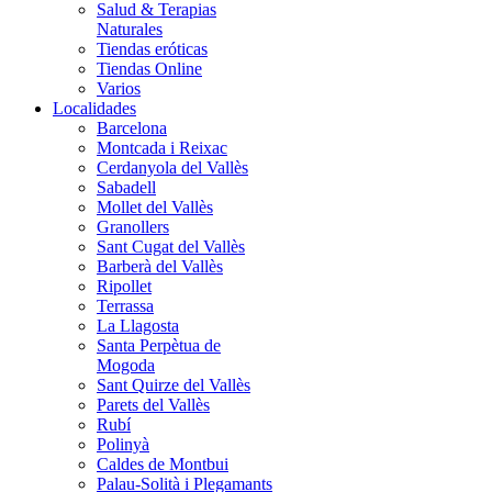
Salud & Terapias
Naturales
Tiendas eróticas
Tiendas Online
Varios
Localidades
Barcelona
Montcada i Reixac
Cerdanyola del Vallès
Sabadell
Mollet del Vallès
Granollers
Sant Cugat del Vallès
Barberà del Vallès
Ripollet
Terrassa
La Llagosta
Santa Perpètua de
Mogoda
Sant Quirze del Vallès
Parets del Vallès
Rubí
Polinyà
Caldes de Montbui
Palau-Solità i Plegamants