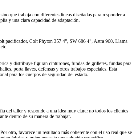
sino que trabaja con diferentes líneas diseñadas para responder a
mplia y una clara capacidad de adaptación.
lt pacificador, Colt Phyton 357 4", SW 686 4", Astra 960, Llama
etc.
ca y distribuye figuran cinturones, fundas de grilletes, fundas para
alíes, porta llaves, defensas y otros trabajos especiales. Esta
onal para los cuerpos de seguridad del estado.
a del taller y responde a una idea muy clara: no todos los clientes
tante dentro de su manera de trabajar.
. Por otro, favorece un resultado más coherente con el uso real que se
quien fabrica y quien necesita una solución específica.