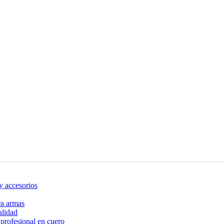
 y accesorios
ra armas
alidad
profesional en cuero