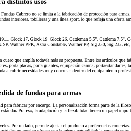
a distintos usos
 Fundas Cabrero no se limita a la fabricación de protección para armas, 
as interiores, tobilleras y una línea sport, lo que refleja una oferta a
11, Glock 17, Glock 19, Glock 26, Cattleman 5,5", Cattlema 7,5", Co
SP, Walther PPK, Astra Constable, Walther PP, Sig 230, Sig 232, etc, 
cuero que amplía todavía más su propuesta. Entre los artículos que fabri
res, porta placas, porta guantes, equipación canina, portaestandartes, tah
ada a cubrir necesidades muy concretas dentro del equipamiento profesi
edida de fundas para armas
para fabricar por encargo. La personalización forma parte de la filosofí
estándar. Por eso, la adaptación y la flexibilidad tienen un papel impor
iveles. Por un lado, permite ajustar el producto a preferencias concretas
striales no pueden ofrecer con la misma naturalidad: la cercanía entre 