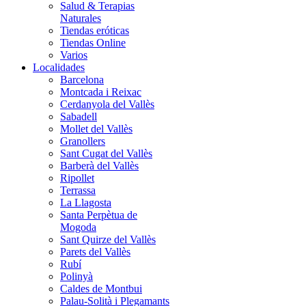
Salud & Terapias
Naturales
Tiendas eróticas
Tiendas Online
Varios
Localidades
Barcelona
Montcada i Reixac
Cerdanyola del Vallès
Sabadell
Mollet del Vallès
Granollers
Sant Cugat del Vallès
Barberà del Vallès
Ripollet
Terrassa
La Llagosta
Santa Perpètua de
Mogoda
Sant Quirze del Vallès
Parets del Vallès
Rubí
Polinyà
Caldes de Montbui
Palau-Solità i Plegamants