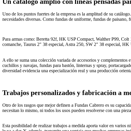
Un catálogo amplio con líneas pensadas par
Uno de los puntos fuertes de la empresa es la amplitud de su catálogo.
necesidades diversas. Como fundas de uniforme, fundas de paisano, fund
Para armas como: Beretta 92f, HK USP Compact, Walther P99, Colt 19
comanche, Taurus 2" 38 especial, Astra 250, SW 2" 38 especial, HK U
A ello se suma una colección variada de accesorios y complementos en 
cuchillos y navajas, fundas para bastón, linternas y spray, portacargado
diversidad evidencia una especialización real y una producción orient
Trabajos personalizados y fabricación a m
Otro de los rasgos que mejor definen a Fundas Cabrero es su capacidad 
necesitan lo mismo, ni todos los usos pueden resolverse con una pieza 
Esta posibilidad de realizar trabajos a medida aporta valor en varios n
le va a dar. Y, además, transmite una ventaja que muchas empresas indu