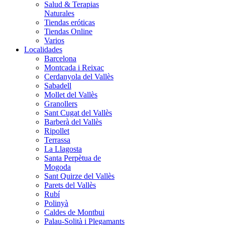
Salud & Terapias
Naturales
Tiendas eróticas
Tiendas Online
Varios
Localidades
Barcelona
Montcada i Reixac
Cerdanyola del Vallès
Sabadell
Mollet del Vallès
Granollers
Sant Cugat del Vallès
Barberà del Vallès
Ripollet
Terrassa
La Llagosta
Santa Perpètua de
Mogoda
Sant Quirze del Vallès
Parets del Vallès
Rubí
Polinyà
Caldes de Montbui
Palau-Solità i Plegamants